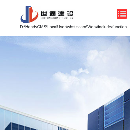
D:\HondyCMS\LocalUser\whstjscom\Web\\include/function