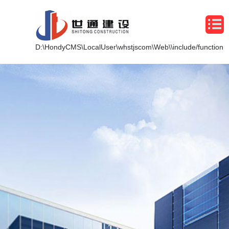
D:\HondyCMS\LocalUser\whstjscom\Web\\include/function