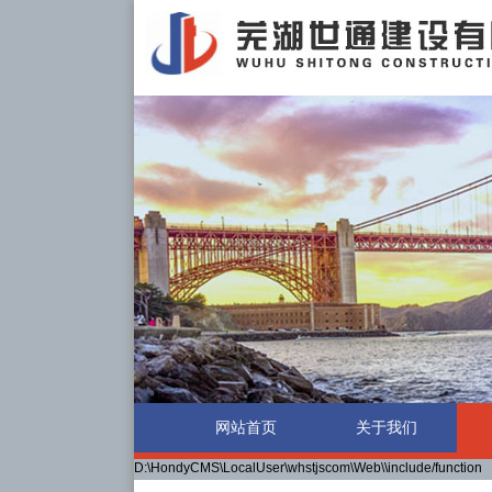
网站首页
关于我们
D:\HondyCMS\LocalUser\whstjscom\Web\\include/function